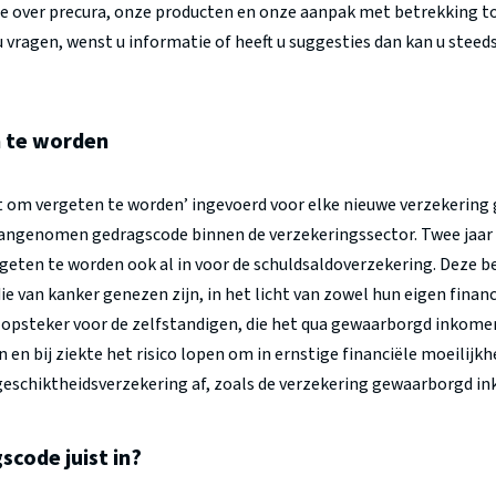
ie over precura, onze producten en onze aanpak met betrekking t
vragen, wenst u informatie of heeft u suggesties dan kan u steed
 te worden
cht om vergeten te worden’ ingevoerd voor elke nieuwe verzekeri
angenomen gedragscode binnen de verzekeringssector. Twee jaar 
geten te worden ook al in voor de schuldsaldoverzekering. Deze bes
e van kanker genezen zijn, in het licht van zowel hun eigen financ
 een opsteker voor de zelfstandigen, die het qua gewaarborgd inkom
en bij ziekte het risico lopen om in ernstige financiële moeilij
geschiktheidsverzekering af, zoals de verzekering gewaarborgd i
code juist in?