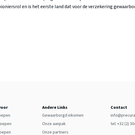
 pioniersrol en is het eerste land dat voor de verzekering gewaar
voor
Andere Links
Contact
oepen
Gewaarborgd inkomen
info@precura
roepen
Onze aanpak
tel: +32 (2) 3
roepen
Onze partners