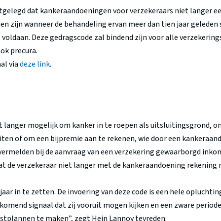
tgelegd dat kankeraandoeningen voor verzekeraars niet langer ee
en zijn wanneer de behandeling ervan meer dan tien jaar geleden 
 voldaan. Deze gedragscode zal bindend zijn voor alle verzekering
ook precura.
al via
deze link
.
iet langer mogelijk om kanker in te roepen als uitsluitingsgrond,
uiten of om een bijpremie aan te rekenen, wie door een kankeraand
 vermelden bij de aanvraag van een verzekering gewaarborgd inko
t de verzekeraar niet langer met de kankeraandoening rekening m
 jaar in te zetten. De invoering van deze code is een hele opluchti
jkomend signaal dat zij vooruit mogen kijken en een zware periode 
mstplannen te maken”, zegt Hein Lannoy tevreden.