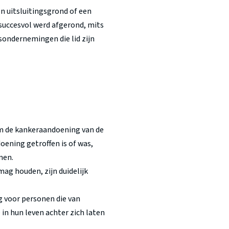
n uitsluitingsgrond of een
succesvol werd afgerond, mits
sondernemingen die lid zijn
 om de kankeraandoening van de
oening getroffen is of was,
men.
ag houden, zijn duidelijk
ng voor personen die van
in hun leven achter zich laten