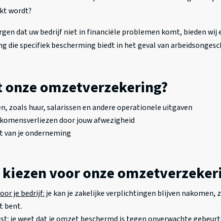
kt wordt?
gen dat uw bedrijf niet in financiële problemen komt, bieden wij 
g die specifiek bescherming biedt in het geval van arbeidsongesc
t onze omzetverzekering?
n, zoals huur, salarissen en andere operationele uitgaven
 inkomensverliezen door jouw afwezigheid
it van je onderneming
kiezen voor onze omzetverzeker
oor je bedrijf
:
je kan je zakelijke verplichtingen blijven nakomen, ze
et bent.
st
:
je weet dat je omzet beschermd is tegen onverwachte gebeurt