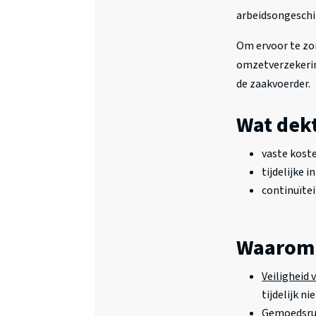
arbeidsongeschi
Om ervoor te zor
omzetverzekerin
de zaakvoerder.
Wat dek
vaste koste
tijdelijke
continuïte
Waarom 
V
eiligheid v
tijdelijk ni
Gemoedsru