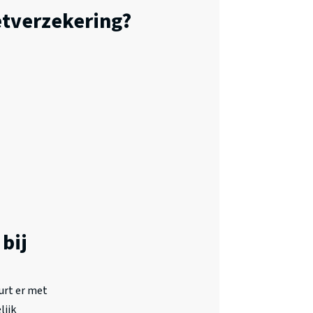
tverzekering?
bij
urt er met
lijk