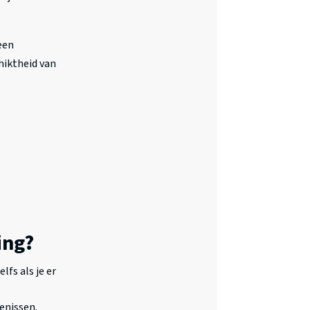
een
hiktheid van
ing?
lfs als je er
enissen.