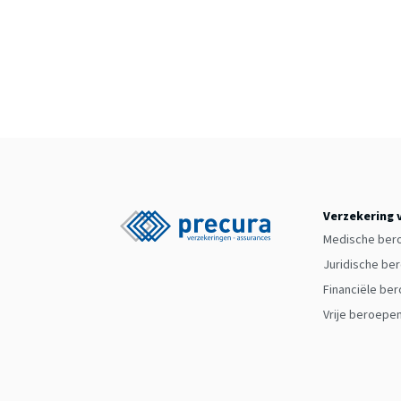
Verzekering 
Medische ber
Juridische be
Financiële be
Vrije beroepe