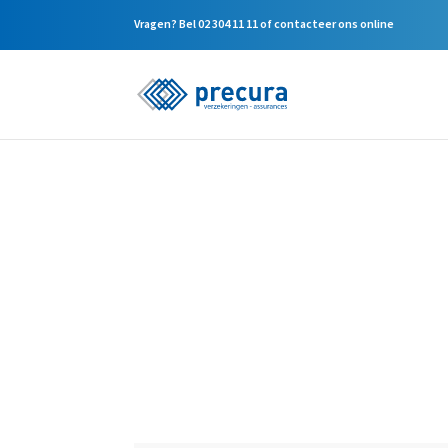
Vragen? Bel
02 304 11 11
of
contacteer ons online