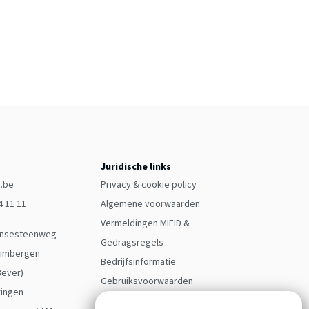
Juridische links
.be
Privacy & cookie policy
04 11 11
Algemene voorwaarden
Vermeldingen MIFID &
insesteenweg
Gedragsregels
rimbergen
Bedrijfsinformatie
Bever)
Gebruiksvoorwaarden
ringen