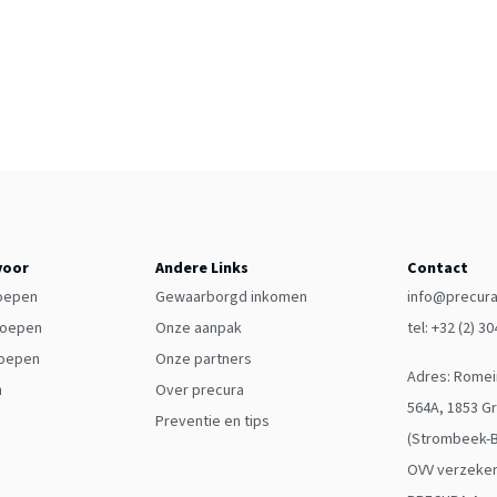
voor
Andere Links
Contact
oepen
Gewaarborgd inkomen
info@precura
roepen
Onze aanpak
tel: +32 (2) 3
roepen
Onze partners
Adres: Rome
n
Over precura
564A, 1853 G
Preventie en tips
(Strombeek-
OVV verzeke