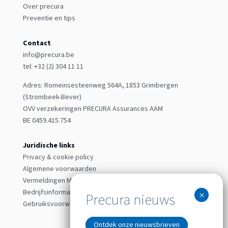
Over precura
Preventie en tips
Contact
info@precura.be
tel: +32 (2) 304 11 11
Adres: Romeinsesteenweg 564A, 1853 Grimbergen
(Strombeek-Bever)
OVV verzekeringen PRECURA Assurances AAM
BE 0459.415.754
Juridische links
Privacy & cookie policy
Algemene voorwaarden
Vermeldingen MIFID & Gedragsregels
Bedrijfsinformatie
Gebruiksvoorwaarden
Ontdek onze nieuwsbrieven