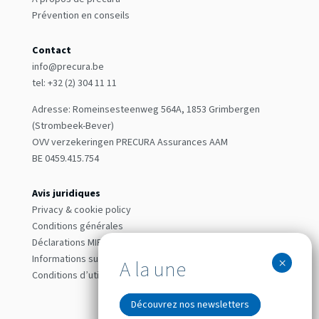
Prévention en conseils
Contact
info@precura.be
tel: +32 (2) 304 11 11
Adresse: Romeinsesteenweg 564A, 1853 Grimbergen
(Strombeek-Bever)
OVV verzekeringen PRECURA Assurances AAM
BE 0459.415.754
Avis juridiques
Privacy & cookie policy
Conditions générales
Déclarations MIFID & Code de bonne conduite
Informations sur la société
Conditions d’utilisation
Découvrez nos newsletters